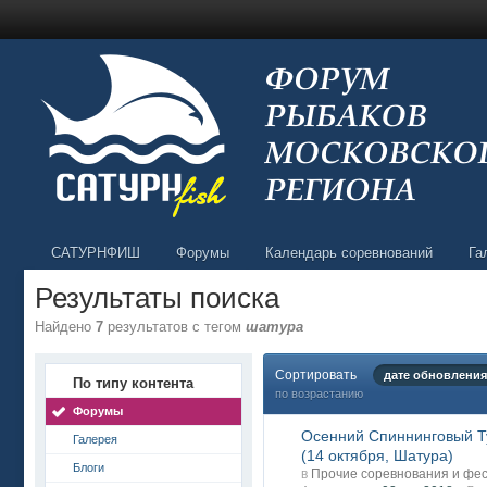
САТУРНФИШ
Форумы
Календарь соревнований
Га
Результаты поиска
Найдено
7
результатов с тегом
шатура
Сортировать
дате обновления
По типу контента
по возрастанию
Форумы
Осенний Спиннинговый Т
Галерея
(14 октября, Шатура)
Блоги
в
Прочие соревнования и фе