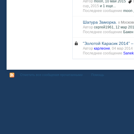
Автор
moon, 10 май 2015
cup
,
2015
и 1 еще...
Последнее сообщение
moon 
Шатура Заморка.
в
Москов
Автор
сергей1961, 12 мар 2
Последнее сообщение
Бакен
“Золотой Карасик 2014” –
Автор
карлеоне
, 04 мар 201
Последнее сообщение
Sanek
Отметить все сообщения прочитанными
Помощь