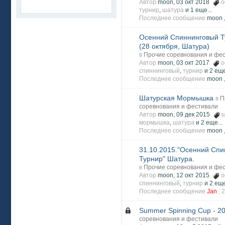
Автор
moon, 03 окт 2018
о
турнир
,
шатура
и 1 еще...
Последнее сообщение
moon 
Осенний Спиннинговый Т
(28 октября, Шатура)
в
Прочие соревнования и фе
Автор
moon, 03 окт 2017
о
спиннинговый
,
турнир
и 2 еще
Последнее сообщение
moon 
Шатурская Мормышка
в
П
соревнования и фестивали
Автор
moon, 09 дек 2015
ш
мормышка
,
шатура
и 2 еще...
Последнее сообщение
moon 
31.10.2015."Осенний Сп
Турнир" Шатура.
в
Прочие соревнования и фе
Автор
moon, 12 окт 2015
о
спиннинговый
,
турнир
и 2 еще
Последнее сообщение
Jan
,
2
Summer Spinning Cup - 2
соревнования и фестивали