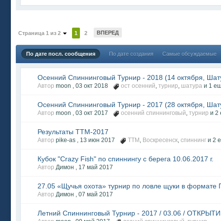
ВПЕРЕД
Страница 1 из 2
1
2
По дате посл. сообщения
По дате создания
Самые обсуждаемые
Осенний Спиннинговый Турнир - 2018 (14 октября, Шат
Автор
moon ,
03 окт 2018
ост осенний
,
турнир
,
шатура
и 1 ещ
Осенний Спиннинговый Турнир - 2017 (28 октября, Шат
Автор
moon ,
03 окт 2017
осенний спиннинговый
,
турнир
и 2 
Результаты ТТМ-2017
Автор
pike-as ,
13 июн 2017
ТТМ
,
Воскресенск
,
спиннинг
и 2 е
Кубок "Crazy Fish" по спиннингу с берега 10.06.2017 г.
Автор
Димон ,
17 май 2017
27.05 «Щучья охота» турнир по ловле щуки в формате 
Автор
Димон ,
07 май 2017
Летний Спиннинговый Турнир - 2017 / 03.06 / ОТКРЫТ