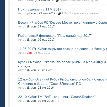
Автор
moon ,
09 май 2017
летний спиннинговый
,
турнир
Приглашение на ТТМ-2017
Автор
pike-as ,
23 май 2017
ТТМ
,
Воскресенск
,
спиннинг
Весенний кубок РК "Клевое Место" по спиннингу с бере
Автор
Димон ,
27 мар 2017
Рыболовный фестиваль "Последний лед 2017"
Автор
Димон ,
02 мар 2017
11.03.2017г. Кубок закрытия сезона по ловле на блесну 
Автор
Jan
,
01 мар 2017
Кубок Рыбхоза "Гжелка" по ловле рыбы на мормышку и
со льда
Автор
Димон ,
25 ноя 2016
12 ноября Осенний Кубок Рыболовного клуба «Клевое 
Спиннинг с берега, "Catch&Realese" ПО
Автор
Димон ,
21 окт 2016
22.10 Кубок ТМ "ВАТ", спиннинг, "Catch&Realese"
Автор
Димон ,
02 окт 2016
1
2