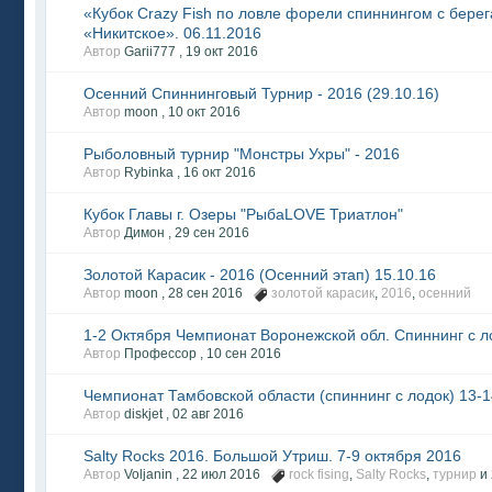
«Кубок Crazy Fish по ловле форели спиннингом с берег
«Никитское». 06.11.2016
Автор
Garii777 ,
19 окт 2016
Осенний Спиннинговый Турнир - 2016 (29.10.16)
Автор
moon ,
10 окт 2016
Рыболовный турнир "Монстры Ухры" - 2016
Автор
Rybinka ,
16 окт 2016
Кубок Главы г. Озеры "РыбаLOVE Триатлон"
Автор
Димон ,
29 сен 2016
Золотой Карасик - 2016 (Осенний этап) 15.10.16
Автор
moon ,
28 сен 2016
золотой карасик
,
2016
,
осенний
1-2 Октября Чемпионат Воронежской обл. Спиннинг с л
Автор
Профессор ,
10 сен 2016
Чемпионат Тамбовской области (спиннинг с лодок) 13-1
Автор
diskjet ,
02 авг 2016
Salty Rocks 2016. Большой Утриш. 7-9 октября 2016
Автор
Voljanin ,
22 июл 2016
rock fising
,
Salty Rocks
,
турнир
и 