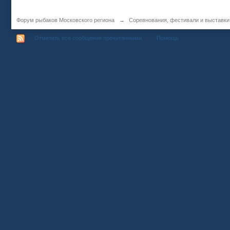
Форум рыбаков Московского региона
→
Соревнования, фестивали и выставки
Отметить все сообщения прочитанными
Помощь