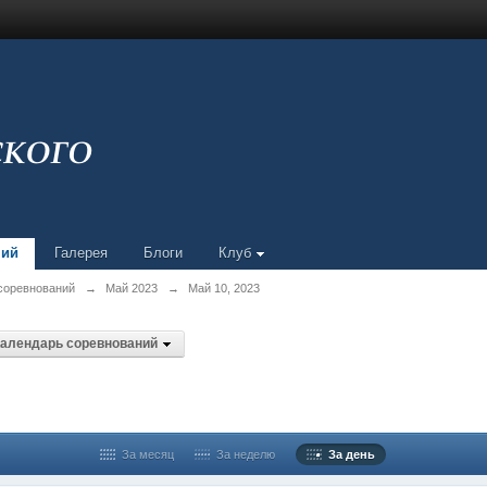
ний
Галерея
Блоги
Клуб
соревнований
→
Май 2023
→
Май 10, 2023
Календарь соревнований
За месяц
За неделю
За день