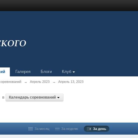
ний
Галерея
Блоги
Клуб
соревнований
→
Апрель 2023
→
Апрель 13, 2023
в
Календарь соревнований
За месяц
За неделю
За день