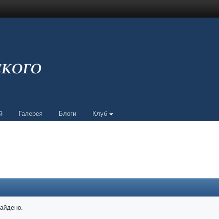
й
Галерея
Блоги
Клуб
найдено.