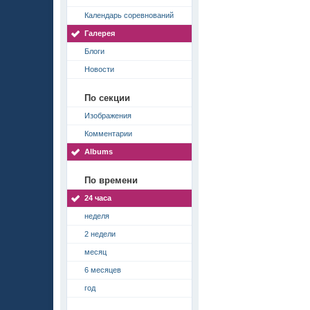
Календарь соревнований
Галерея
Блоги
Новости
По секции
Изображения
Комментарии
Albums
По времени
24 часа
неделя
2 недели
месяц
6 месяцев
год