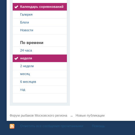
Календарь соревнований
Галерея
Блоги
Новости
По времени
24 часа
неделя
2 недели
месяц
6 месяцев
год
Форум рыбаков Московского региона
→
Новые публикации
Отметить все сообщения прочитанными
Помощь