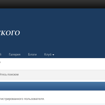
й
Галерея
Блоги
Клуб
и
йтесь поиском
гистрированного пользователя.