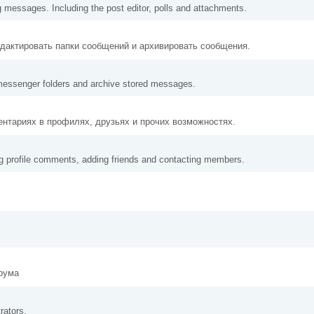
g messages. Including the post editor, polls and attachments.
едактировать папки сообщений и архивировать сообщения.
messenger folders and archive stored messages.
ентариях в профилях, друзьях и прочих возможностях.
ng profile comments, adding friends and contacting members.
орума
rators.